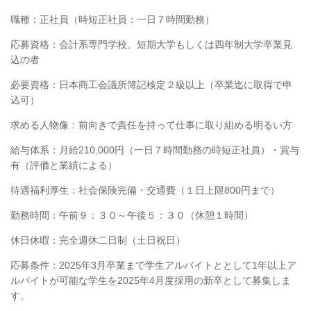
職種：正社員（時短正社員：一日７時間勤務）
応募資格：会計系専門学校、短期大学もしくは四年制大学卒業見
込の者
必要資格：日本商工会議所簿記検定２級以上（卒業迄に取得で申
込可）
求める人物像：前向きで責任を持って仕事に取り組める明るい方
給与体系：月給210,000円（一日７時間勤務の時短正社員）・賞与
有（評価と業績による）
待遇福利厚生：社会保険完備・交通費（１日上限800円まで）
勤務時間：午前９：３０～午後５：３０（休憩１時間）
休日休暇：完全週休二日制（土日祝日）
応募条件：2025年3月卒業まで学生アルバイトととして1年以上ア
ルバイトが可能な学生を2025年4月度採用の新卒として募集しま
す。