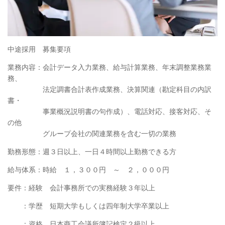
中途採用 募集要項
業務内容：会計データ入力業務、給与計算業務、年末調整業務業
務、
法定調書合計表作成業務、決算関連（勘定科目の内訳
書・
事業概況説明書の句作成）、電話対応、接客対応、そ
の他
グループ会社の関連業務を含む一切の業務
勤務形態：週３日以上、一日４時間以上勤務できる方
給与体系：時給 １，３００円 ～ ２，０００円
要件：経験 会計事務所での実務経験３年以上
：学歴 短期大学もしくは四年制大学卒業以上
：資格 日本商工会議所簿記検定２級以上